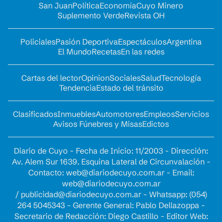
San Juan
Política
Economía
Cuyo Minero
Suplemento Verde
Revista OH
Policiales
Pasión Deportiva
Espectáculos
Argentina
El Mundo
Recetas
En las redes
Cartas del lector
Opinion
Sociales
Salud
Tecnología
Tendencia
Estado del tránsito
Clasificados
Inmuebles
Automotores
Empleos
Servicios
Avisos Fúnebres y Misas
Edictos
Diario de Cuyo - Fecha de Inicio: 11/2003 - Dirección:
Av. Alem Sur 1639. Esquina Lateral de Circunvalación -
Contacto:
web@diariodecuyo.com.ar
- Email:
web@diariodecuyo.com.ar
/
publicidad@diariodecuyo.com.ar
-
Whatsapp: (054)
264 5045343 - Gerente General: Pablo Dellazoppa -
Secretario de Redacción: Diego Castillo - Editor Web: