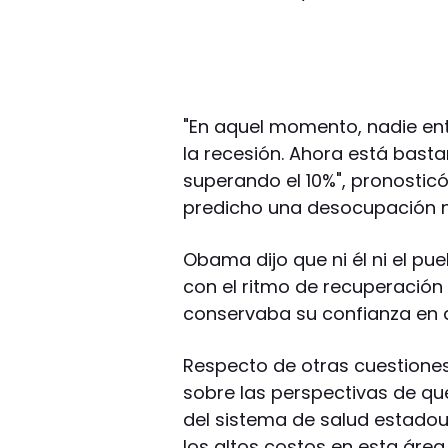
"En aquel momento, nadie en
la recesión. Ahora está bast
superando el 10%", pronostic
predicho una desocupación 
Obama dijo que ni él ni el p
con el ritmo de recuperación
conservaba su confianza en q
Respecto de otras cuestiones
sobre las perspectivas de q
del sistema de salud estadoun
los altos costos en esta área