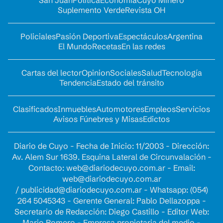
San Juan
Política
Economía
Cuyo Minero
Suplemento Verde
Revista OH
Policiales
Pasión Deportiva
Espectáculos
Argentina
El Mundo
Recetas
En las redes
Cartas del lector
Opinion
Sociales
Salud
Tecnología
Tendencia
Estado del tránsito
Clasificados
Inmuebles
Automotores
Empleos
Servicios
Avisos Fúnebres y Misas
Edictos
Diario de Cuyo - Fecha de Inicio: 11/2003 - Dirección:
Av. Alem Sur 1639. Esquina Lateral de Circunvalación -
Contacto:
web@diariodecuyo.com.ar
- Email:
web@diariodecuyo.com.ar
/
publicidad@diariodecuyo.com.ar
-
Whatsapp: (054)
264 5045343 - Gerente General: Pablo Dellazoppa -
Secretario de Redacción: Diego Castillo - Editor Web:
Mario Romero - Empresa propietaria del medio -