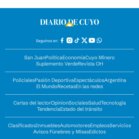
Seguinos en:
San Juan
Política
Economía
Cuyo Minero
Suplemento Verde
Revista OH
Policiales
Pasión Deportiva
Espectáculos
Argentina
El Mundo
Recetas
En las redes
Cartas del lector
Opinion
Sociales
Salud
Tecnología
Tendencia
Estado del tránsito
Clasificados
Inmuebles
Automotores
Empleos
Servicios
Avisos Fúnebres y Misas
Edictos