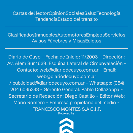
Cartas del lector
Opinion
Sociales
Salud
Tecnología
Tendencia
Estado del tránsito
Clasificados
Inmuebles
Automotores
Empleos
Servicios
Avisos Fúnebres y Misas
Edictos
Diario de Cuyo - Fecha de Inicio: 11/2003 - Dirección:
Av. Alem Sur 1639. Esquina Lateral de Circunvalación -
Contacto:
web@diariodecuyo.com.ar
- Email:
web@diariodecuyo.com.ar
/
publicidad@diariodecuyo.com.ar
-
Whatsapp: (054)
264 5045343 - Gerente General: Pablo Dellazoppa -
Secretario de Redacción: Diego Castillo - Editor Web:
Mario Romero - Empresa propietaria del medio -
FRANCISCO MONTES S.A.C.I.F.