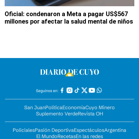
Oficial: condenaron a Meta a pagar US$567
millones por afectar la salud mental de niños
Seguinos en:
San Juan
Política
Economía
Cuyo Minero
Suplemento Verde
Revista OH
Policiales
Pasión Deportiva
Espectáculos
Argentina
El Mundo
Recetas
En las redes