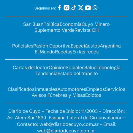
Seguinos en:
San Juan
Política
Economía
Cuyo Minero
Suplemento Verde
Revista OH
Policiales
Pasión Deportiva
Espectáculos
Argentina
El Mundo
Recetas
En las redes
Cartas del lector
Opinion
Sociales
Salud
Tecnología
Tendencia
Estado del tránsito
Clasificados
Inmuebles
Automotores
Empleos
Servicios
Avisos Fúnebres y Misas
Edictos
Diario de Cuyo - Fecha de Inicio: 11/2003 - Dirección:
Av. Alem Sur 1639. Esquina Lateral de Circunvalación -
Contacto:
web@diariodecuyo.com.ar
- Email:
web@diariodecuyo.com.ar