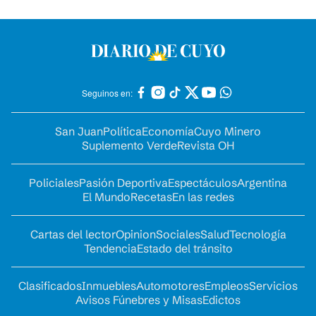
Seguinos en:
San Juan
Política
Economía
Cuyo Minero
Suplemento Verde
Revista OH
Policiales
Pasión Deportiva
Espectáculos
Argentina
El Mundo
Recetas
En las redes
Cartas del lector
Opinion
Sociales
Salud
Tecnología
Tendencia
Estado del tránsito
Clasificados
Inmuebles
Automotores
Empleos
Servicios
Avisos Fúnebres y Misas
Edictos