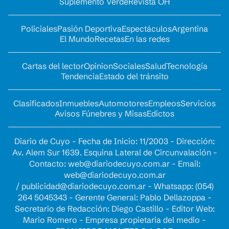
Suplemento Verde
Revista OH
Policiales
Pasión Deportiva
Espectáculos
Argentina
El Mundo
Recetas
En las redes
Cartas del lector
Opinion
Sociales
Salud
Tecnología
Tendencia
Estado del tránsito
Clasificados
Inmuebles
Automotores
Empleos
Servicios
Avisos Fúnebres y Misas
Edictos
Diario de Cuyo - Fecha de Inicio: 11/2003 - Dirección:
Av. Alem Sur 1639. Esquina Lateral de Circunvalación -
Contacto:
web@diariodecuyo.com.ar
- Email:
web@diariodecuyo.com.ar
/
publicidad@diariodecuyo.com.ar
-
Whatsapp: (054)
264 5045343 - Gerente General: Pablo Dellazoppa -
Secretario de Redacción: Diego Castillo - Editor Web:
Mario Romero - Empresa propietaria del medio -