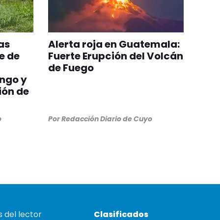
as
Alerta roja en Guatemala:
e de
Fuerte Erupción del Volcán
de Fuego
ngo y
ión de
o
Por
Redacción Diario de Cuyo
 del lector
Clasificados