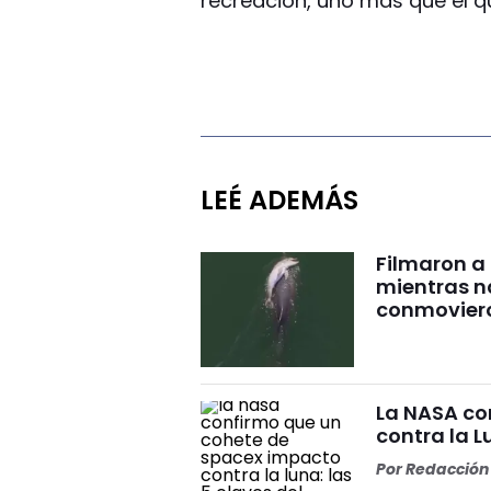
recreación, uno más que el q
LEÉ ADEMÁS
Filmaron a
mientras 
conmovier
La NASA co
contra la L
Por
Redacción 