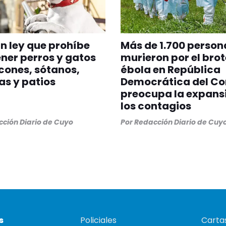
n ley que prohíbe
Más de 1.700 person
er perros y gatos
murieron por el brot
cones, sótanos,
ébola en República
as y patios
Democrática del Co
preocupa la expans
los contagios
ción Diario de Cuyo
Por
Redacción Diario de Cuy
s
Policiales
Cartas