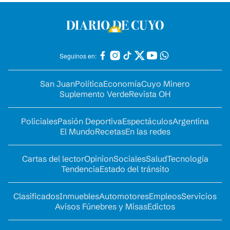
Seguinos en:
San Juan
Política
Economía
Cuyo Minero
Suplemento Verde
Revista OH
Policiales
Pasión Deportiva
Espectáculos
Argentina
El Mundo
Recetas
En las redes
Cartas del lector
Opinion
Sociales
Salud
Tecnología
Tendencia
Estado del tránsito
Clasificados
Inmuebles
Automotores
Empleos
Servicios
Avisos Fúnebres y Misas
Edictos