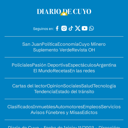
Seguinos en:
San Juan
Política
Economía
Cuyo Minero
Suplemento Verde
Revista OH
Policiales
Pasión Deportiva
Espectáculos
Argentina
El Mundo
Recetas
En las redes
Cartas del lector
Opinion
Sociales
Salud
Tecnología
Tendencia
Estado del tránsito
Clasificados
Inmuebles
Automotores
Empleos
Servicios
Avisos Fúnebres y Misas
Edictos
Diario de Cuyo - Fecha de Inicio: 11/2003 - Dirección: