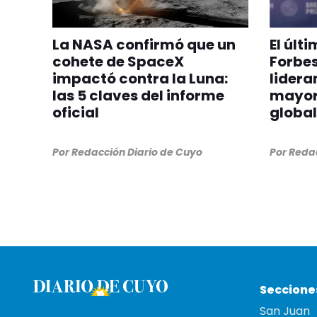
La NASA confirmó que un
El últ
cohete de SpaceX
Forbes
impactó contra la Luna:
lideran
las 5 claves del informe
mayor
oficial
global
Por
Redacción Diario de Cuyo
Por
Redac
Seccione
San Juan