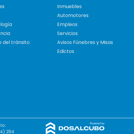
es
Inmuebles
Automotores
logía
Empleos
ncia
Servicios
 del tránsito
Avisos Fúnebres y Misas
Edictos
to:
54) 264