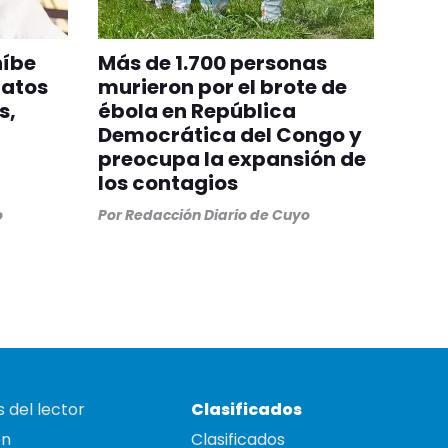
híbe
Más de 1.700 personas
gatos
murieron por el brote de
s,
ébola en República
Democrática del Congo y
preocupa la expansión de
los contagios
o
Por
Redacción Diario de Cuyo
 del lector
Clasificados
on
Clasificados