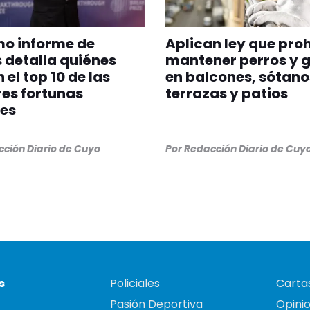
imo informe de
Aplican ley que pro
 detalla quiénes
mantener perros y 
 el top 10 de las
en balcones, sótano
es fortunas
terrazas y patios
es
ción Diario de Cuyo
Por
Redacción Diario de Cuy
s
Policiales
Cartas
Pasión Deportiva
Opini