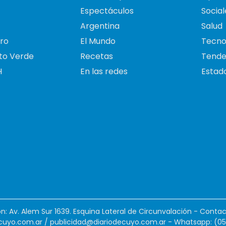
Espectáculos
Social
Argentina
Salud
ro
El Mundo
Tecno
to Verde
Recetas
Tende
H
En las redes
Estado
ión: Av. Alem Sur 1639. Esquina Lateral de Circunvalación - Contac
cuyo.com.ar
/
publicidad@diariodecuyo.com.ar
-
Whatsapp: (0