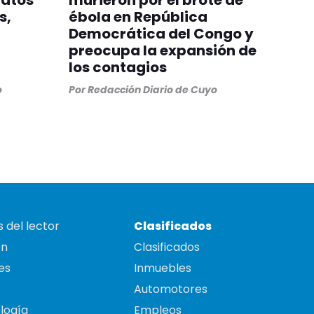
gatos
murieron por el brote de
s,
ébola en República
Democrática del Congo y
preocupa la expansión de
los contagios
o
Por
Redacción Diario de Cuyo
 del lector
Clasificados
on
Clasificados
es
Inmuebles
Automotores
logía
Empleos