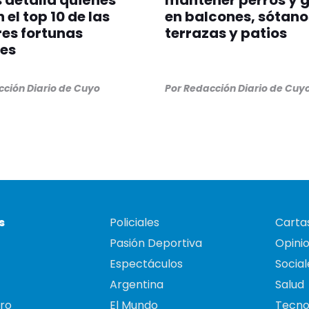
 detalla quiénes
mantener perros y 
 el top 10 de las
en balcones, sótano
es fortunas
terrazas y patios
es
ción Diario de Cuyo
Por
Redacción Diario de Cuy
s
Policiales
Cartas
Pasión Deportiva
Opini
Espectáculos
Social
Argentina
Salud
ro
El Mundo
Tecno