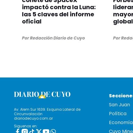
cohete de SpaceX
Forbes
impactó contra la Luna:
lideran
las 5 claves del informe
mayor
oficial
global
Por
Redacción Diario de Cuyo
Por
Redac
Seccione
San Juan
Av. Alem Sur 1639. Esquina Lateral de
Política
Circunvalación
diariodecuyo.com.ar
Economía
Siguenos en:
Cuyo Mine