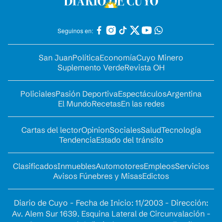
Seguinos en:
San Juan
Política
Economía
Cuyo Minero
Suplemento Verde
Revista OH
Policiales
Pasión Deportiva
Espectáculos
Argentina
El Mundo
Recetas
En las redes
Cartas del lector
Opinion
Sociales
Salud
Tecnología
Tendencia
Estado del tránsito
Clasificados
Inmuebles
Automotores
Empleos
Servicios
Avisos Fúnebres y Misas
Edictos
Diario de Cuyo - Fecha de Inicio: 11/2003 - Dirección:
Av. Alem Sur 1639. Esquina Lateral de Circunvalación -