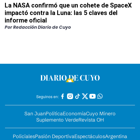
La NASA confirmó que un cohete de SpaceX
impactó contra la Luna: las 5 claves del
informe oficial
Por
Redacción Diario de Cuyo
Seguinos en:
San Juan
Política
Economía
Cuyo Minero
Suplemento Verde
Revista OH
Policiales
Pasión Deportiva
Espectáculos
Argentina