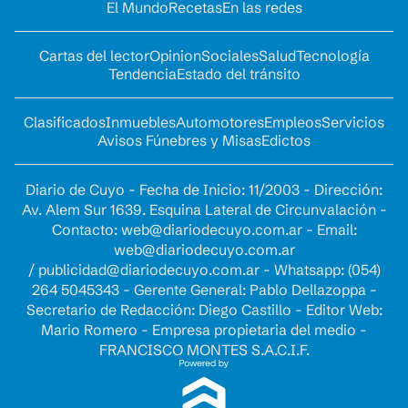
El Mundo
Recetas
En las redes
Cartas del lector
Opinion
Sociales
Salud
Tecnología
Tendencia
Estado del tránsito
Clasificados
Inmuebles
Automotores
Empleos
Servicios
Avisos Fúnebres y Misas
Edictos
Diario de Cuyo - Fecha de Inicio: 11/2003 - Dirección:
Av. Alem Sur 1639. Esquina Lateral de Circunvalación -
Contacto:
web@diariodecuyo.com.ar
- Email:
web@diariodecuyo.com.ar
/
publicidad@diariodecuyo.com.ar
-
Whatsapp: (054)
264 5045343 - Gerente General: Pablo Dellazoppa -
Secretario de Redacción: Diego Castillo - Editor Web:
Mario Romero - Empresa propietaria del medio -
FRANCISCO MONTES S.A.C.I.F.