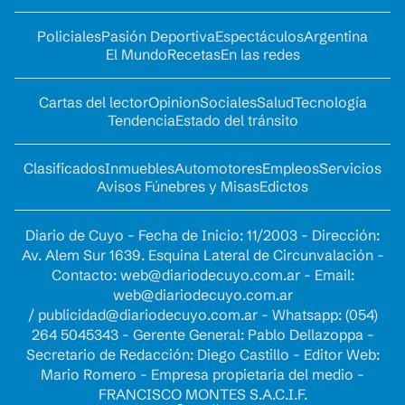
Policiales
Pasión Deportiva
Espectáculos
Argentina
El Mundo
Recetas
En las redes
Cartas del lector
Opinion
Sociales
Salud
Tecnología
Tendencia
Estado del tránsito
Clasificados
Inmuebles
Automotores
Empleos
Servicios
Avisos Fúnebres y Misas
Edictos
Diario de Cuyo - Fecha de Inicio: 11/2003 - Dirección:
Av. Alem Sur 1639. Esquina Lateral de Circunvalación -
Contacto:
web@diariodecuyo.com.ar
- Email:
web@diariodecuyo.com.ar
/
publicidad@diariodecuyo.com.ar
-
Whatsapp: (054)
264 5045343 - Gerente General: Pablo Dellazoppa -
Secretario de Redacción: Diego Castillo - Editor Web:
Mario Romero - Empresa propietaria del medio -
FRANCISCO MONTES S.A.C.I.F.