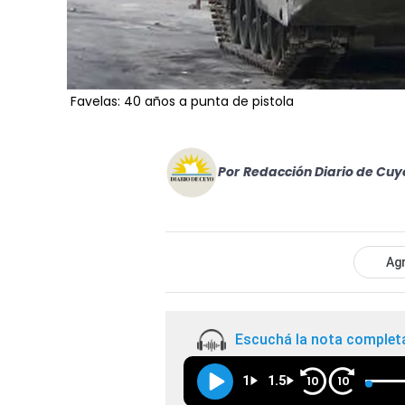
Favelas: 40 años a punta de pistola
Por
Redacción Diario de Cuy
Agr
Escuchá la nota complet
1
1.5
10
10