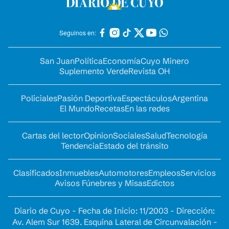
Seguinos en:
San Juan
Política
Economía
Cuyo Minero
Suplemento Verde
Revista OH
Policiales
Pasión Deportiva
Espectáculos
Argentina
El Mundo
Recetas
En las redes
Cartas del lector
Opinion
Sociales
Salud
Tecnología
Tendencia
Estado del tránsito
Clasificados
Inmuebles
Automotores
Empleos
Servicios
Avisos Fúnebres y Misas
Edictos
Diario de Cuyo - Fecha de Inicio: 11/2003 - Dirección:
Av. Alem Sur 1639. Esquina Lateral de Circunvalación -