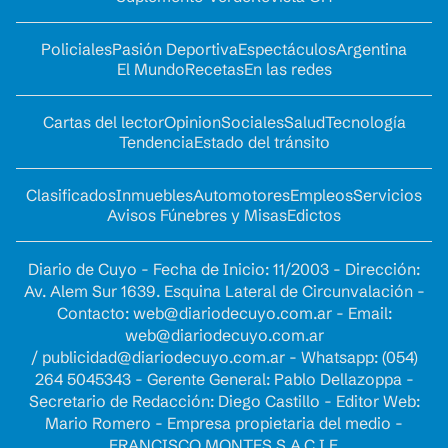
Policiales
Pasión Deportiva
Espectáculos
Argentina
El Mundo
Recetas
En las redes
Cartas del lector
Opinion
Sociales
Salud
Tecnología
Tendencia
Estado del tránsito
Clasificados
Inmuebles
Automotores
Empleos
Servicios
Avisos Fúnebres y Misas
Edictos
Diario de Cuyo - Fecha de Inicio: 11/2003 - Dirección:
Av. Alem Sur 1639. Esquina Lateral de Circunvalación -
Contacto:
web@diariodecuyo.com.ar
- Email:
web@diariodecuyo.com.ar
/
publicidad@diariodecuyo.com.ar
-
Whatsapp: (054)
264 5045343 - Gerente General: Pablo Dellazoppa -
Secretario de Redacción: Diego Castillo - Editor Web:
Mario Romero - Empresa propietaria del medio -
FRANCISCO MONTES S.A.C.I.F.