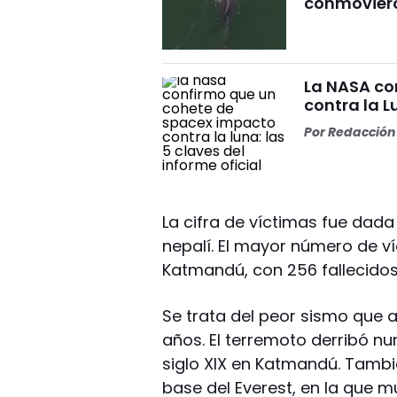
conmovier
La NASA co
contra la L
Por
Redacción 
La cifra de víctimas fue dada 
nepalí. El mayor número de víc
Katmandú, con 256 fallecidos,
Se trata del peor sismo que a
años. El terremoto derribó num
siglo XIX en Katmandú. Tamb
base del Everest, en la que 