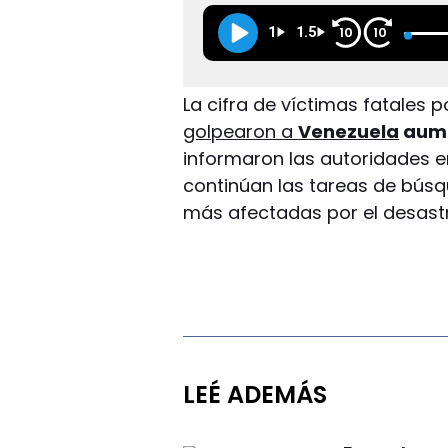
1
1.5
10
10
La cifra de víctimas fatales p
golpearon a
Venezuela
aume
informaron las autoridades en 
continúan las tareas de búsq
más afectadas por el desastr
LEÉ ADEMÁS