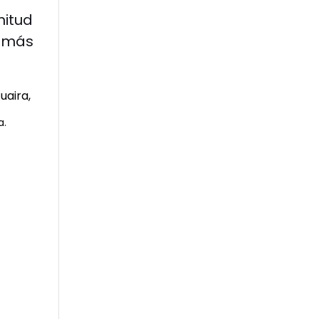
nitud
y más
a.