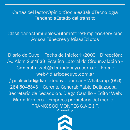
Cartas del lector
Opinion
Sociales
Salud
Tecnología
Tendencia
Estado del tránsito
Clasificados
Inmuebles
Automotores
Empleos
Servicios
Avisos Fúnebres y Misas
Edictos
Diario de Cuyo - Fecha de Inicio: 11/2003 - Dirección:
Av. Alem Sur 1639. Esquina Lateral de Circunvalación -
Contacto:
web@diariodecuyo.com.ar
- Email:
web@diariodecuyo.com.ar
/
publicidad@diariodecuyo.com.ar
-
Whatsapp: (054)
264 5045343 - Gerente General: Pablo Dellazoppa -
Secretario de Redacción: Diego Castillo - Editor Web:
Mario Romero - Empresa propietaria del medio -
FRANCISCO MONTES S.A.C.I.F.