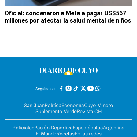
Oficial: condenaron a Meta a pagar US$567
millones por afectar la salud mental de niños
Seguinos en:
San Juan
Política
Economía
Cuyo Minero
Suplemento Verde
Revista OH
Policiales
Pasión Deportiva
Espectáculos
Argentina
El Mundo
Recetas
En las redes