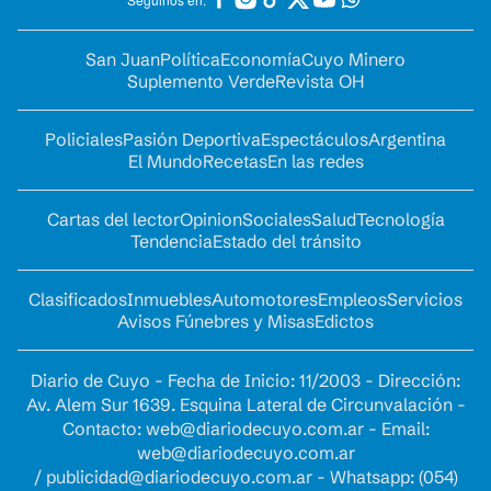
San Juan
Política
Economía
Cuyo Minero
Suplemento Verde
Revista OH
Policiales
Pasión Deportiva
Espectáculos
Argentina
El Mundo
Recetas
En las redes
Cartas del lector
Opinion
Sociales
Salud
Tecnología
Tendencia
Estado del tránsito
Clasificados
Inmuebles
Automotores
Empleos
Servicios
Avisos Fúnebres y Misas
Edictos
Diario de Cuyo - Fecha de Inicio: 11/2003 - Dirección:
Av. Alem Sur 1639. Esquina Lateral de Circunvalación -
Contacto:
web@diariodecuyo.com.ar
- Email:
web@diariodecuyo.com.ar
/
publicidad@diariodecuyo.com.ar
-
Whatsapp: (054)