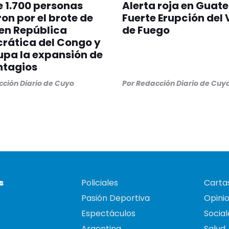
 1.700 personas
Alerta roja en Guat
on por el brote de
Fuerte Erupción del
en República
de Fuego
rática del Congo y
pa la expansión de
ntagios
ción Diario de Cuyo
Por
Redacción Diario de Cuy
s
Policiales
Cartas
Pasión Deportiva
Opini
Espectáculos
Social
Argentina
Salud