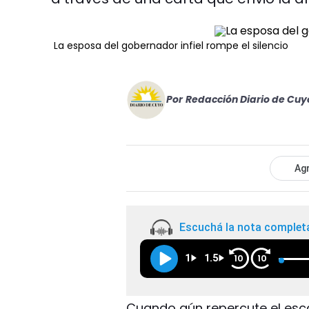
La esposa del gobernador infiel rompe el silencio
Por
Redacción Diario de Cuy
Agr
Escuchá la nota complet
1
1.5
10
10
Cuando aún repercute el esc