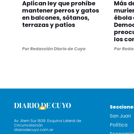
Aplican ley que prohíbe
Más de
mantener perros y gatos
murier
en balcones, sótanos,
ébola 
terrazas y patios
Democ
preocu
los co
Por
Redacción Diario de Cuyo
Por
Redac
Seccione
San Juan
Av. Alem Sur 1639. Esquina Lateral de
Política
Circunvalación
diariodecuyo.com.ar
Economía