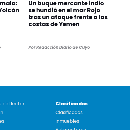
emala:
Un buque mercante indio
 Volcán
se hundió en el mar Rojo
tras un ataque frente a las
costas de Yemen
o
Por
Redacción Diario de Cuyo
 del lector
Clasificados
on
Clasificados
es
Inmuebles
Automotores