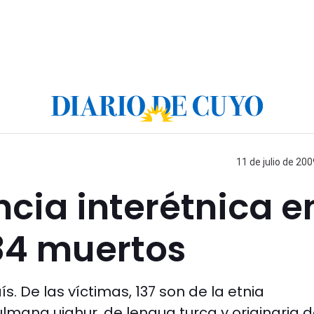
11 de julio de 200
ncia interétnica e
84 muertos
s. De las víctimas, 137 son de la etnia
lmana uighur, de lengua turca y originaria d