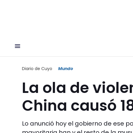
Diario de Cuyo
Mundo
La ola de viole
China causó 1
Lo anunció hoy el gobierno de ese paí
mayoritaria han y el resto de la musu