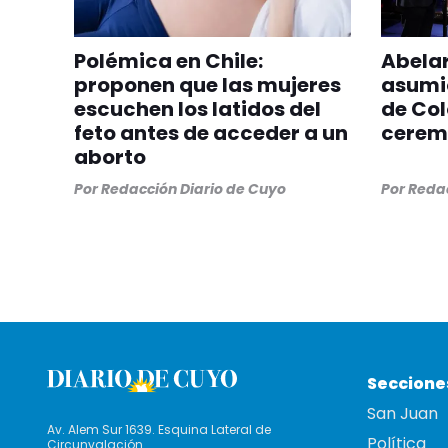
Polémica en Chile:
Abelar
proponen que las mujeres
asumi
escuchen los latidos del
de Co
feto antes de acceder a un
ceremo
aborto
Por
Redacción Diario de Cuyo
Por
Redac
Seccione
San Juan
Av. Alem Sur 1639. Esquina Lateral de
Política
Circunvalación