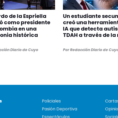
do de la Espriella
Un estudiante secu
ó como presidente
creó una herramien
lombia en una
IA que detecta auti
nia histórica
TDAH a través de la 
ción Diario de Cuyo
Por
Redacción Diario de Cuy
s
Policiales
Cartas
Pasión Deportiva
Opini
Espectáculos
Social