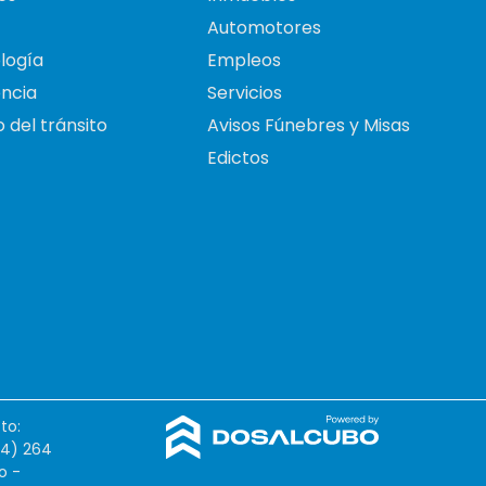
Automotores
logía
Empleos
ncia
Servicios
 del tránsito
Avisos Fúnebres y Misas
Edictos
to:
54) 264
o -