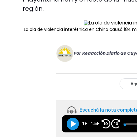
región.
La ola de violencia interétnica en China causó 184 
Por
Redacción Diario de Cuy
Agr
Escuchá la nota complet
1
1.5
10
10