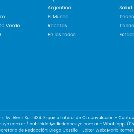
Argentina
Salud
ro
El Mundo
Tecno
to Verde
Recetas
Tende
H
En las redes
Estado
ión: Av. Alem Sur 1639. Esquina Lateral de Circunvalación - Contac
cuyo.com.ar
/
publicidad@diariodecuyo.com.ar
-
Whatsapp: (0
cretario de Redacción: Diego Castillo - Editor Web: Mario Romer