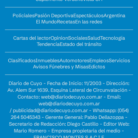
Policiales
Pasión Deportiva
Espectáculos
Argentina
El Mundo
Recetas
En las redes
Cartas del lector
Opinion
Sociales
Salud
Tecnología
Tendencia
Estado del tránsito
Clasificados
Inmuebles
Automotores
Empleos
Servicios
Avisos Fúnebres y Misas
Edictos
Diario de Cuyo - Fecha de Inicio: 11/2003 - Dirección:
Av. Alem Sur 1639. Esquina Lateral de Circunvalación -
Contacto:
web@diariodecuyo.com.ar
- Email:
web@diariodecuyo.com.ar
/
publicidad@diariodecuyo.com.ar
-
Whatsapp: (054)
264 5045343 - Gerente General: Pablo Dellazoppa -
Secretario de Redacción: Diego Castillo - Editor Web:
Mario Romero - Empresa propietaria del medio -
FRANCISCO MONTES S.A.C.I.F.