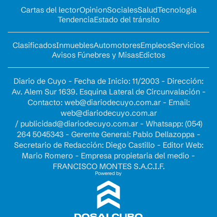
Cartas del lector
Opinion
Sociales
Salud
Tecnología
Tendencia
Estado del tránsito
Clasificados
Inmuebles
Automotores
Empleos
Servicios
Avisos Fúnebres y Misas
Edictos
Diario de Cuyo - Fecha de Inicio: 11/2003 - Dirección:
Av. Alem Sur 1639. Esquina Lateral de Circunvalación -
Contacto:
web@diariodecuyo.com.ar
- Email:
web@diariodecuyo.com.ar
/
publicidad@diariodecuyo.com.ar
-
Whatsapp: (054)
264 5045343 - Gerente General: Pablo Dellazoppa -
Secretario de Redacción: Diego Castillo - Editor Web:
Mario Romero - Empresa propietaria del medio -
FRANCISCO MONTES S.A.C.I.F.