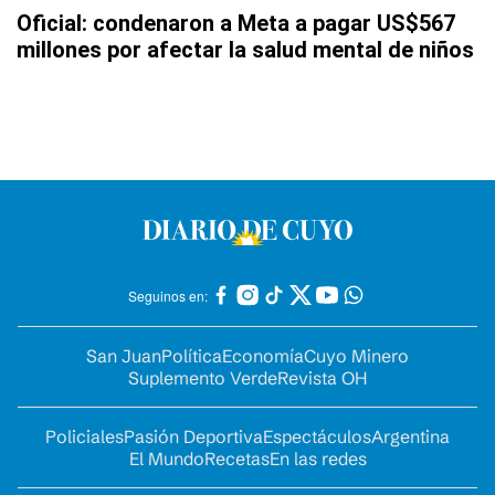
Oficial: condenaron a Meta a pagar US$567
millones por afectar la salud mental de niños
Seguinos en:
San Juan
Política
Economía
Cuyo Minero
Suplemento Verde
Revista OH
Policiales
Pasión Deportiva
Espectáculos
Argentina
El Mundo
Recetas
En las redes