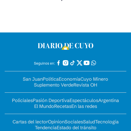
Seguinos en:
San Juan
Política
Economía
Cuyo Minero
Suplemento Verde
Revista OH
Policiales
Pasión Deportiva
Espectáculos
Argentina
El Mundo
Recetas
En las redes
Cartas del lector
Opinion
Sociales
Salud
Tecnología
Tendencia
Estado del tránsito