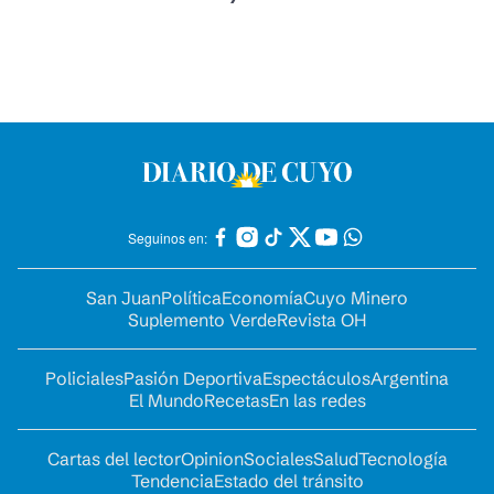
Seguinos en:
San Juan
Política
Economía
Cuyo Minero
Suplemento Verde
Revista OH
Policiales
Pasión Deportiva
Espectáculos
Argentina
El Mundo
Recetas
En las redes
Cartas del lector
Opinion
Sociales
Salud
Tecnología
Tendencia
Estado del tránsito