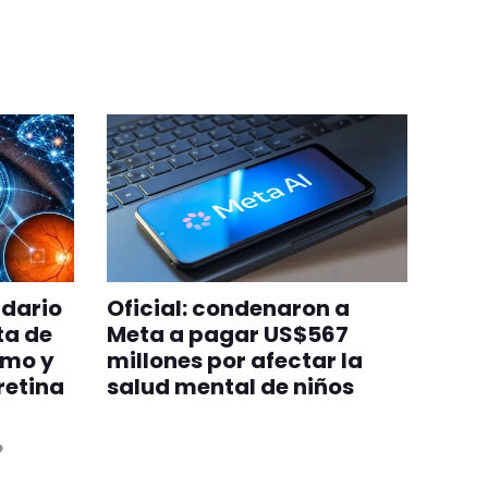
ndario
Oficial: condenaron a
ta de
Meta a pagar US$567
smo y
millones por afectar la
retina
salud mental de niños
o