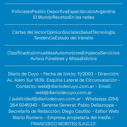
Policiales
Pasión Deportiva
Espectáculos
Argentina
El Mundo
Recetas
En las redes
Cartas del lector
Opinion
Sociales
Salud
Tecnología
Tendencia
Estado del tránsito
Clasificados
Inmuebles
Automotores
Empleos
Servicios
Avisos Fúnebres y Misas
Edictos
Diario de Cuyo - Fecha de Inicio: 11/2003 - Dirección:
Av. Alem Sur 1639. Esquina Lateral de Circunvalación -
Contacto:
web@diariodecuyo.com.ar
- Email:
web@diariodecuyo.com.ar
/
publicidad@diariodecuyo.com.ar
-
Whatsapp: (054)
264 5045343 - Gerente General: Pablo Dellazoppa -
Secretario de Redacción: Diego Castillo - Editor Web:
Mario Romero - Empresa propietaria del medio -
FRANCISCO MONTES S.A.C.I.F.