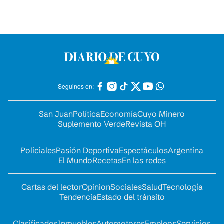
Seguinos en:
San Juan
Política
Economía
Cuyo Minero
Suplemento Verde
Revista OH
Policiales
Pasión Deportiva
Espectáculos
Argentina
El Mundo
Recetas
En las redes
Cartas del lector
Opinion
Sociales
Salud
Tecnología
Tendencia
Estado del tránsito
Clasificados
Inmuebles
Automotores
Empleos
Servicios