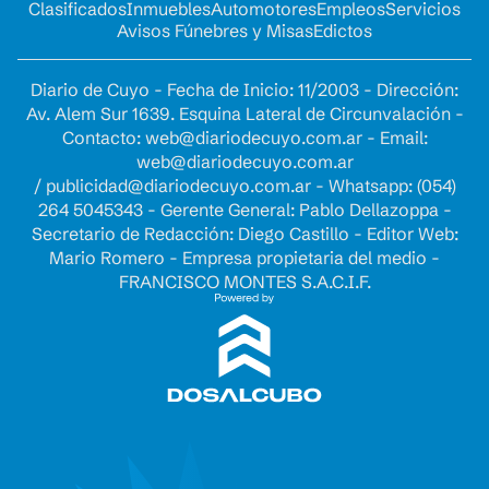
Clasificados
Inmuebles
Automotores
Empleos
Servicios
Avisos Fúnebres y Misas
Edictos
Diario de Cuyo - Fecha de Inicio: 11/2003 - Dirección:
Av. Alem Sur 1639. Esquina Lateral de Circunvalación -
Contacto:
web@diariodecuyo.com.ar
- Email:
web@diariodecuyo.com.ar
/
publicidad@diariodecuyo.com.ar
-
Whatsapp: (054)
264 5045343 - Gerente General: Pablo Dellazoppa -
Secretario de Redacción: Diego Castillo - Editor Web:
Mario Romero - Empresa propietaria del medio -
FRANCISCO MONTES S.A.C.I.F.