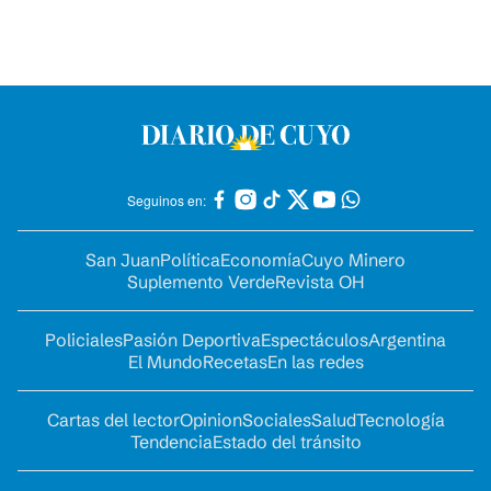
Seguinos en:
San Juan
Política
Economía
Cuyo Minero
Suplemento Verde
Revista OH
Policiales
Pasión Deportiva
Espectáculos
Argentina
El Mundo
Recetas
En las redes
Cartas del lector
Opinion
Sociales
Salud
Tecnología
Tendencia
Estado del tránsito