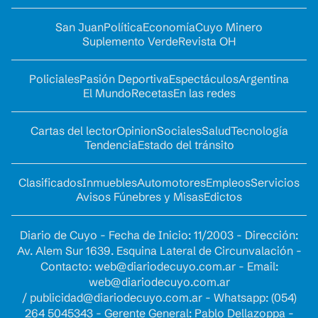
San Juan
Política
Economía
Cuyo Minero
Suplemento Verde
Revista OH
Policiales
Pasión Deportiva
Espectáculos
Argentina
El Mundo
Recetas
En las redes
Cartas del lector
Opinion
Sociales
Salud
Tecnología
Tendencia
Estado del tránsito
Clasificados
Inmuebles
Automotores
Empleos
Servicios
Avisos Fúnebres y Misas
Edictos
Diario de Cuyo - Fecha de Inicio: 11/2003 - Dirección:
Av. Alem Sur 1639. Esquina Lateral de Circunvalación -
Contacto:
web@diariodecuyo.com.ar
- Email:
web@diariodecuyo.com.ar
/
publicidad@diariodecuyo.com.ar
-
Whatsapp: (054)
264 5045343 - Gerente General: Pablo Dellazoppa -