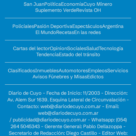
San Juan
Política
Economía
Cuyo Minero
Suplemento Verde
Revista OH
Policiales
Pasión Deportiva
Espectáculos
Argentina
El Mundo
Recetas
En las redes
Cartas del lector
Opinion
Sociales
Salud
Tecnología
Tendencia
Estado del tránsito
Clasificados
Inmuebles
Automotores
Empleos
Servicios
Avisos Fúnebres y Misas
Edictos
Diario de Cuyo - Fecha de Inicio: 11/2003 - Dirección:
Av. Alem Sur 1639. Esquina Lateral de Circunvalación -
Contacto:
web@diariodecuyo.com.ar
- Email:
web@diariodecuyo.com.ar
/
publicidad@diariodecuyo.com.ar
-
Whatsapp: (054)
264 5045343 - Gerente General: Pablo Dellazoppa -
Secretario de Redacción: Diego Castillo - Editor Web: