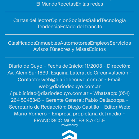
El Mundo
Recetas
En las redes
Cartas del lector
Opinion
Sociales
Salud
Tecnología
Tendencia
Estado del tránsito
Clasificados
Inmuebles
Automotores
Empleos
Servicios
Avisos Fúnebres y Misas
Edictos
Diario de Cuyo - Fecha de Inicio: 11/2003 - Dirección:
Av. Alem Sur 1639. Esquina Lateral de Circunvalación -
Contacto:
web@diariodecuyo.com.ar
- Email:
web@diariodecuyo.com.ar
/
publicidad@diariodecuyo.com.ar
-
Whatsapp: (054)
264 5045343 - Gerente General: Pablo Dellazoppa -
Secretario de Redacción: Diego Castillo - Editor Web:
Mario Romero - Empresa propietaria del medio -
FRANCISCO MONTES S.A.C.I.F.