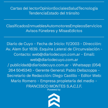
Cartas del lector
Opinion
Sociales
Salud
Tecnología
Tendencia
Estado del tránsito
Clasificados
Inmuebles
Automotores
Empleos
Servicios
Avisos Fúnebres y Misas
Edictos
Diario de Cuyo - Fecha de Inicio: 11/2003 - Dirección:
Av. Alem Sur 1639. Esquina Lateral de Circunvalación -
Contacto:
web@diariodecuyo.com.ar
- Email:
web@diariodecuyo.com.ar
/
publicidad@diariodecuyo.com.ar
-
Whatsapp: (054)
264 5045343 - Gerente General: Pablo Dellazoppa -
Secretario de Redacción: Diego Castillo - Editor Web:
Mario Romero - Empresa propietaria del medio -
FRANCISCO MONTES S.A.C.I.F.