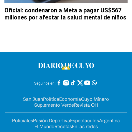
Oficial: condenaron a Meta a pagar US$567
millones por afectar la salud mental de niños
Seguinos en:
San Juan
Política
Economía
Cuyo Minero
Suplemento Verde
Revista OH
Policiales
Pasión Deportiva
Espectáculos
Argentina
El Mundo
Recetas
En las redes