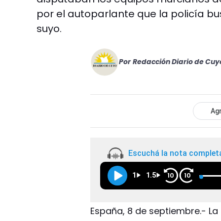
por el autoparlante que la policía b
suyo.
Por
Redacción Diario de Cuy
Agr
Escuchá la nota complet
1
1.5
10
10
España, 8 de septiembre.- La