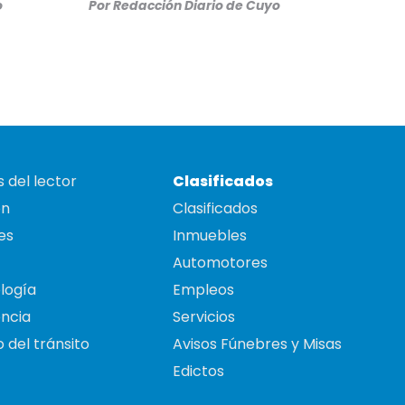
o
Por
Redacción Diario de Cuyo
 del lector
Clasificados
on
Clasificados
es
Inmuebles
Automotores
logía
Empleos
ncia
Servicios
 del tránsito
Avisos Fúnebres y Misas
Edictos