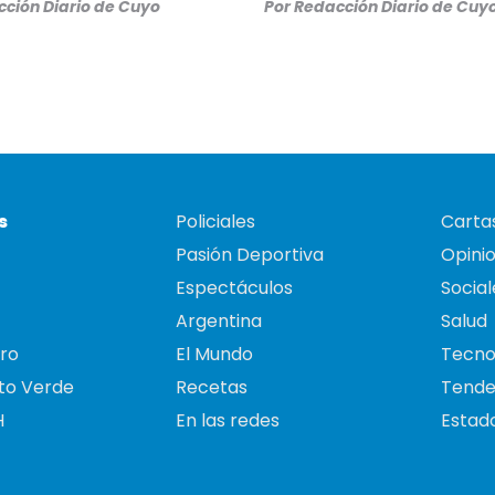
ción Diario de Cuyo
Por
Redacción Diario de Cuy
s
Policiales
Cartas
Pasión Deportiva
Opini
Espectáculos
Social
Argentina
Salud
ro
El Mundo
Tecno
to Verde
Recetas
Tende
H
En las redes
Estado