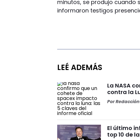
minutos, se produjo cuando s
informaron testigos presencia
LEÉ ADEMÁS
La NASA co
contra la L
Por
Redacción 
El último i
top 10 de l