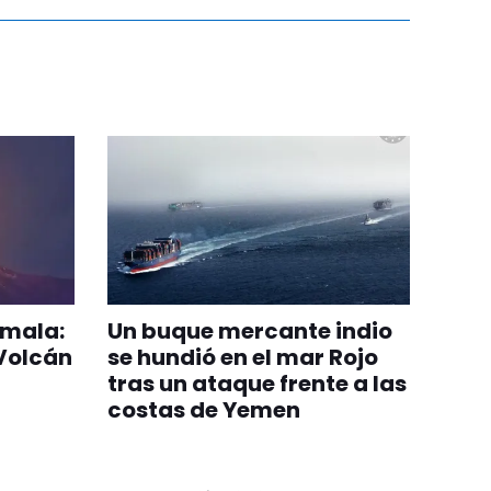
emala:
Un buque mercante indio
 Volcán
se hundió en el mar Rojo
tras un ataque frente a las
costas de Yemen