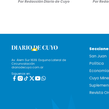
Por
Redacción Diario de Cuyo
Por
Redac
Seccione
San Juan
Av. Alem Sur 1639. Esquina Lateral de
Política
Circunvalación
diariodecuyo.com.ar
Economía
Siguenos en:
Cuyo Mine
Suplemen
Revista O