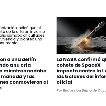
on a una delfín
La NASA confirmó q
do a su cría
cohete de SpaceX
a mientras nadaba
impactó contra la L
 manada y las
las 5 claves del inf
nes conmovieron al
oficial
o
Por
Redacción Diario de Cuy