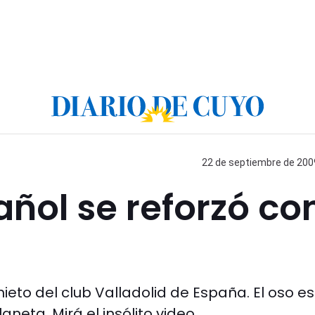
22 de septiembre de 2009
ñol se reforzó co
ieto del club Valladolid de España. El oso es
neta. Mirá el insólito video.