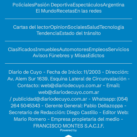
Policiales
Pasión Deportiva
Espectáculos
Argentina
El Mundo
Recetas
En las redes
Cartas del lector
Opinion
Sociales
Salud
Tecnología
Tendencia
Estado del tránsito
Clasificados
Inmuebles
Automotores
Empleos
Servicios
Avisos Fúnebres y Misas
Edictos
Diario de Cuyo - Fecha de Inicio: 11/2003 - Dirección:
Av. Alem Sur 1639. Esquina Lateral de Circunvalación -
Contacto:
web@diariodecuyo.com.ar
- Email:
web@diariodecuyo.com.ar
/
publicidad@diariodecuyo.com.ar
-
Whatsapp: (054)
264 5045343 - Gerente General: Pablo Dellazoppa -
Secretario de Redacción: Diego Castillo - Editor Web:
Mario Romero - Empresa propietaria del medio -
FRANCISCO MONTES S.A.C.I.F.