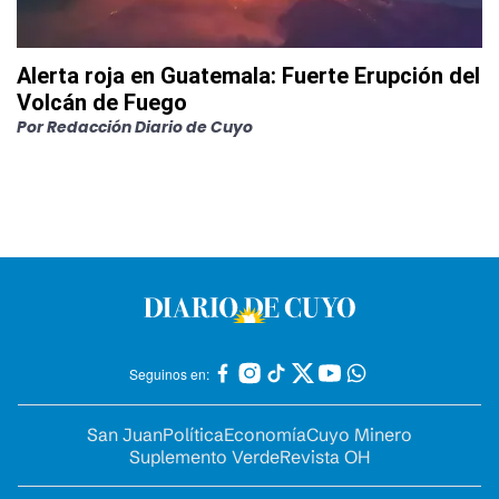
Alerta roja en Guatemala: Fuerte Erupción del
Volcán de Fuego
Por
Redacción Diario de Cuyo
Seguinos en:
San Juan
Política
Economía
Cuyo Minero
Suplemento Verde
Revista OH