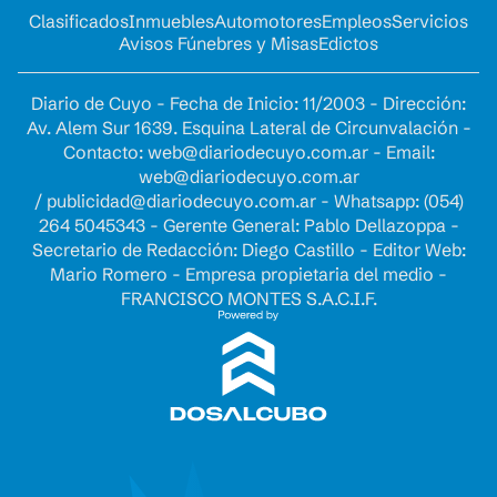
Clasificados
Inmuebles
Automotores
Empleos
Servicios
Avisos Fúnebres y Misas
Edictos
Diario de Cuyo - Fecha de Inicio: 11/2003 - Dirección:
Av. Alem Sur 1639. Esquina Lateral de Circunvalación -
Contacto:
web@diariodecuyo.com.ar
- Email:
web@diariodecuyo.com.ar
/
publicidad@diariodecuyo.com.ar
-
Whatsapp: (054)
264 5045343 - Gerente General: Pablo Dellazoppa -
Secretario de Redacción: Diego Castillo - Editor Web:
Mario Romero - Empresa propietaria del medio -
FRANCISCO MONTES S.A.C.I.F.