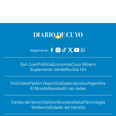
Seguinos en:
San Juan
Política
Economía
Cuyo Minero
Suplemento Verde
Revista OH
Policiales
Pasión Deportiva
Espectáculos
Argentina
El Mundo
Recetas
En las redes
Cartas del lector
Opinion
Sociales
Salud
Tecnología
Tendencia
Estado del tránsito