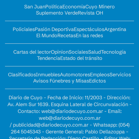
San Juan
Política
Economía
Cuyo Minero
Suplemento Verde
Revista OH
Policiales
Pasión Deportiva
Espectáculos
Argentina
El Mundo
Recetas
En las redes
Cartas del lector
Opinion
Sociales
Salud
Tecnología
Tendencia
Estado del tránsito
Clasificados
Inmuebles
Automotores
Empleos
Servicios
Avisos Fúnebres y Misas
Edictos
Diario de Cuyo - Fecha de Inicio: 11/2003 - Dirección:
Av. Alem Sur 1639. Esquina Lateral de Circunvalación -
Contacto:
web@diariodecuyo.com.ar
- Email:
web@diariodecuyo.com.ar
/
publicidad@diariodecuyo.com.ar
-
Whatsapp: (054)
264 5045343 - Gerente General: Pablo Dellazoppa -
Secretario de Redacción: Diego Castillo - Editor Web: