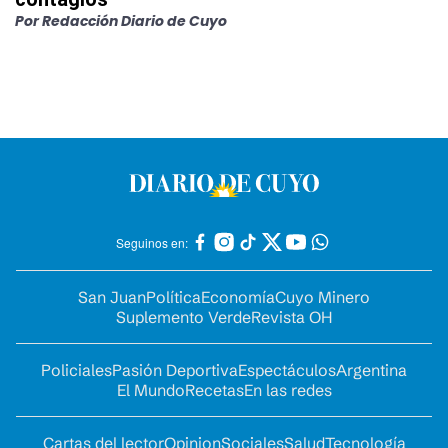
Por
Redacción Diario de Cuyo
Seguinos en:
San Juan
Política
Economía
Cuyo Minero
Suplemento Verde
Revista OH
Policiales
Pasión Deportiva
Espectáculos
Argentina
El Mundo
Recetas
En las redes
Cartas del lector
Opinion
Sociales
Salud
Tecnología