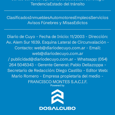
Tendencia
Estado del tránsito
Clasificados
Inmuebles
Automotores
Empleos
Servicios
Avisos Fúnebres y Misas
Edictos
Diario de Cuyo - Fecha de Inicio: 11/2003 - Dirección:
Av. Alem Sur 1639. Esquina Lateral de Circunvalación -
Contacto:
web@diariodecuyo.com.ar
- Email:
web@diariodecuyo.com.ar
/
publicidad@diariodecuyo.com.ar
-
Whatsapp: (054)
264 5045343 - Gerente General: Pablo Dellazoppa -
Secretario de Redacción: Diego Castillo - Editor Web:
Mario Romero - Empresa propietaria del medio -
FRANCISCO MONTES S.A.C.I.F.