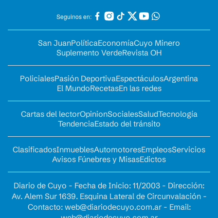
Seguinos en:
San Juan
Política
Economía
Cuyo Minero
Suplemento Verde
Revista OH
Policiales
Pasión Deportiva
Espectáculos
Argentina
El Mundo
Recetas
En las redes
Cartas del lector
Opinion
Sociales
Salud
Tecnología
Tendencia
Estado del tránsito
Clasificados
Inmuebles
Automotores
Empleos
Servicios
Avisos Fúnebres y Misas
Edictos
Diario de Cuyo - Fecha de Inicio: 11/2003 - Dirección:
Av. Alem Sur 1639. Esquina Lateral de Circunvalación -
Contacto:
web@diariodecuyo.com.ar
- Email:
web@diariodecuyo.com.ar