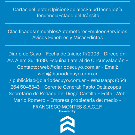
Cartas del lector
Opinion
Sociales
Salud
Tecnología
Tendencia
Estado del tránsito
Clasificados
Inmuebles
Automotores
Empleos
Servicios
Avisos Fúnebres y Misas
Edictos
Diario de Cuyo - Fecha de Inicio: 11/2003 - Dirección:
Av. Alem Sur 1639. Esquina Lateral de Circunvalación -
Contacto:
web@diariodecuyo.com.ar
- Email:
web@diariodecuyo.com.ar
/
publicidad@diariodecuyo.com.ar
-
Whatsapp: (054)
264 5045343 - Gerente General: Pablo Dellazoppa -
Secretario de Redacción: Diego Castillo - Editor Web:
Mario Romero - Empresa propietaria del medio -
FRANCISCO MONTES S.A.C.I.F.