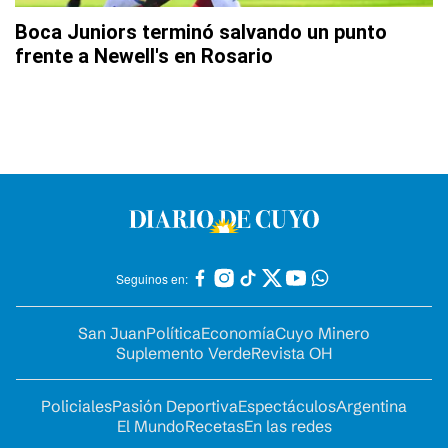
Boca Juniors terminó salvando un punto
frente a Newell's en Rosario
Seguinos en:
San Juan
Política
Economía
Cuyo Minero
Suplemento Verde
Revista OH
Policiales
Pasión Deportiva
Espectáculos
Argentina
El Mundo
Recetas
En las redes