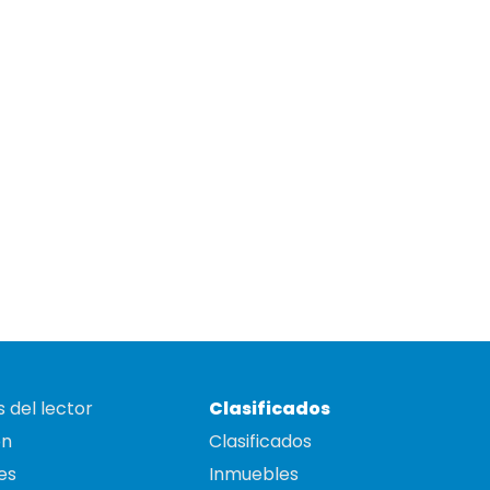
 del lector
Clasificados
on
Clasificados
es
Inmuebles