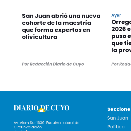
San Juan abrió una nueva
Ayer
Orreg
cohorte de la maestría
2026 e
que forma expertos en
puso e
olivicultura
que ti
la pro
Por Redacción Diario de Cuyo
Por Reda
Seccione
San Juan
Av. Alem Sur 1639. Esquina Lateral de
Política
Circunvalación