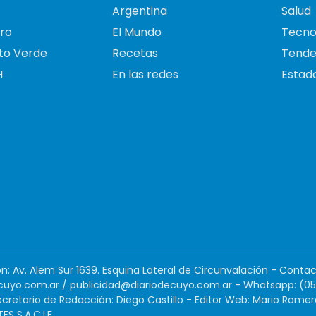
Argentina
Salud
ro
El Mundo
Tecno
to Verde
Recetas
Tende
H
En las redes
Estado
ión: Av. Alem Sur 1639. Esquina Lateral de Circunvalación - Contac
cuyo.com.ar
/
publicidad@diariodecuyo.com.ar
-
Whatsapp: (0
cretario de Redacción: Diego Castillo - Editor Web: Mario Romer
 S.A.C.I.F.