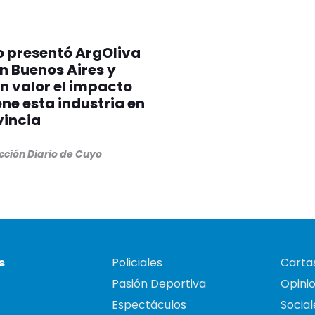
o presentó ArgOliva
n Buenos Aires y
n valor el impacto
ene esta industria en
vincia
cción Diario de Cuyo
s
Policiales
Cartas
Pasión Deportiva
Opini
Espectáculos
Social