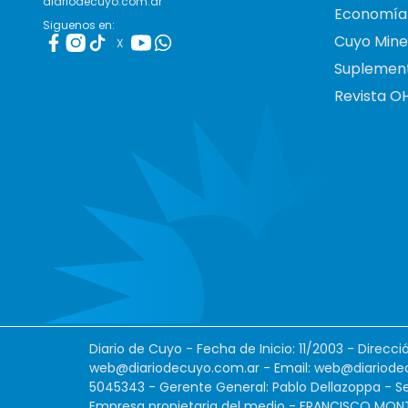
diariodecuyo.com.ar
Economía
Siguenos en:
Cuyo Mine
X
Suplemen
Revista O
Diario de Cuyo - Fecha de Inicio: 11/2003 - Direcc
web@diariodecuyo.com.ar
- Email:
web@diariode
5045343 - Gerente General: Pablo Dellazoppa - Se
Empresa propietaria del medio - FRANCISCO MONTES