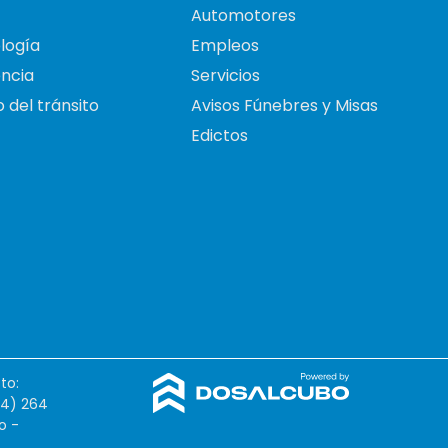
Automotores
logía
Empleos
ncia
Servicios
 del tránsito
Avisos Fúnebres y Misas
Edictos
to:
54) 264
o -