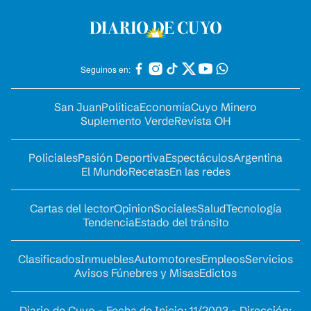
Seguinos en:
San Juan
Política
Economía
Cuyo Minero
Suplemento Verde
Revista OH
Policiales
Pasión Deportiva
Espectáculos
Argentina
El Mundo
Recetas
En las redes
Cartas del lector
Opinion
Sociales
Salud
Tecnología
Tendencia
Estado del tránsito
Clasificados
Inmuebles
Automotores
Empleos
Servicios
Avisos Fúnebres y Misas
Edictos
Diario de Cuyo - Fecha de Inicio: 11/2003 - Dirección: