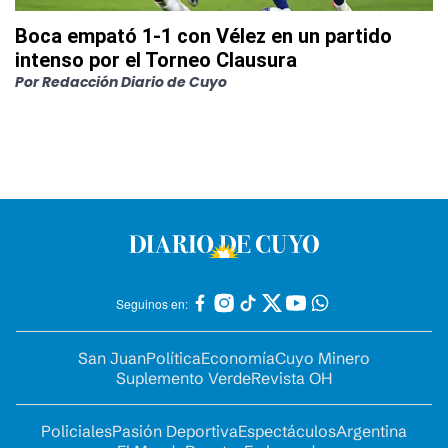
Boca empató 1-1 con Vélez en un partido
intenso por el Torneo Clausura
Por
Redacción Diario de Cuyo
Seguinos en:
San Juan
Política
Economía
Cuyo Minero
Suplemento Verde
Revista OH
Policiales
Pasión Deportiva
Espectáculos
Argentina