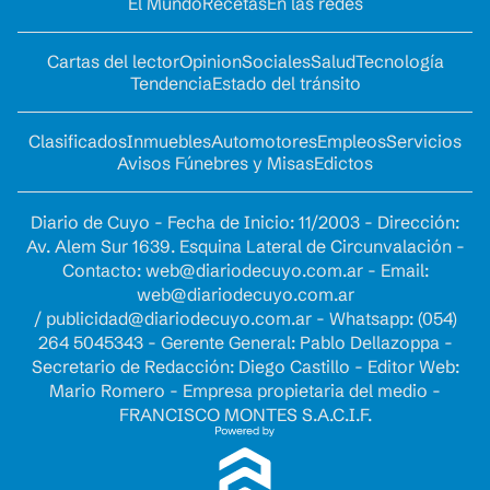
El Mundo
Recetas
En las redes
Cartas del lector
Opinion
Sociales
Salud
Tecnología
Tendencia
Estado del tránsito
Clasificados
Inmuebles
Automotores
Empleos
Servicios
Avisos Fúnebres y Misas
Edictos
Diario de Cuyo - Fecha de Inicio: 11/2003 - Dirección:
Av. Alem Sur 1639. Esquina Lateral de Circunvalación -
Contacto:
web@diariodecuyo.com.ar
- Email:
web@diariodecuyo.com.ar
/
publicidad@diariodecuyo.com.ar
-
Whatsapp: (054)
264 5045343 - Gerente General: Pablo Dellazoppa -
Secretario de Redacción: Diego Castillo - Editor Web:
Mario Romero - Empresa propietaria del medio -
FRANCISCO MONTES S.A.C.I.F.