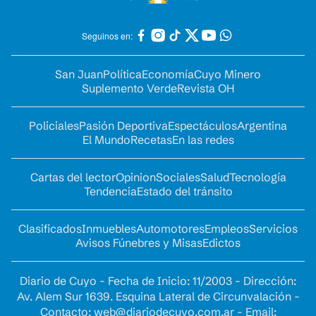
Seguinos en:
San Juan
Política
Economía
Cuyo Minero
Suplemento Verde
Revista OH
Policiales
Pasión Deportiva
Espectáculos
Argentina
El Mundo
Recetas
En las redes
Cartas del lector
Opinion
Sociales
Salud
Tecnología
Tendencia
Estado del tránsito
Clasificados
Inmuebles
Automotores
Empleos
Servicios
Avisos Fúnebres y Misas
Edictos
Diario de Cuyo - Fecha de Inicio: 11/2003 - Dirección:
Av. Alem Sur 1639. Esquina Lateral de Circunvalación -
Contacto:
web@diariodecuyo.com.ar
- Email: