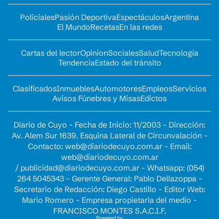
Policiales
Pasión Deportiva
Espectáculos
Argentina
El Mundo
Recetas
En las redes
Cartas del lector
Opinion
Sociales
Salud
Tecnología
Tendencia
Estado del tránsito
Clasificados
Inmuebles
Automotores
Empleos
Servicios
Avisos Fúnebres y Misas
Edictos
Diario de Cuyo - Fecha de Inicio: 11/2003 - Dirección:
Av. Alem Sur 1639. Esquina Lateral de Circunvalación -
Contacto:
web@diariodecuyo.com.ar
- Email:
web@diariodecuyo.com.ar
/
publicidad@diariodecuyo.com.ar
-
Whatsapp: (054)
264 5045343 - Gerente General: Pablo Dellazoppa -
Secretario de Redacción: Diego Castillo - Editor Web:
Mario Romero - Empresa propietaria del medio -
FRANCISCO MONTES S.A.C.I.F.